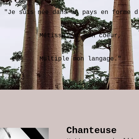
"Je suis née dans un pays en forme d
Métisse est mon coeur,
Multiple mon langage."
Chanteuse