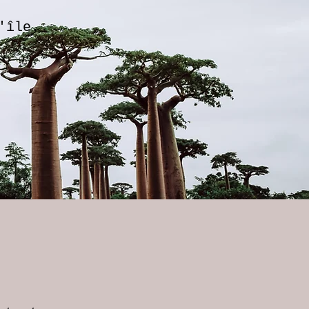
'île.