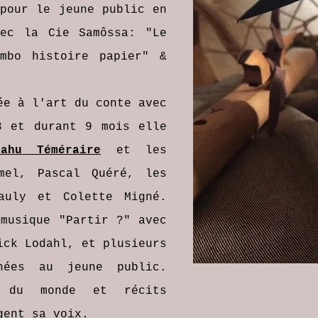
our le jeune public en
ec la Cie Samôssa: "Le
mbo histoire papier" &
ée à l'art du conte avec
3 et durant 9 mois elle
Dahu Téméraire
et les
mel, Pascal Quéré, les
auly et Colette Migné.
musique "Partir ?" avec
ick Lodahl, et plusieurs
nées au jeune public.
s du monde et récits
gent sa voix.