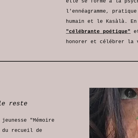
elle se forme à la psyc
l'ennéagramme, pratique
humain et le Kasàlà. En
"célébrante poétique"
et
honorer et célébrer la 
 le reste
m jeunesse
"Mémoire
du recueil de