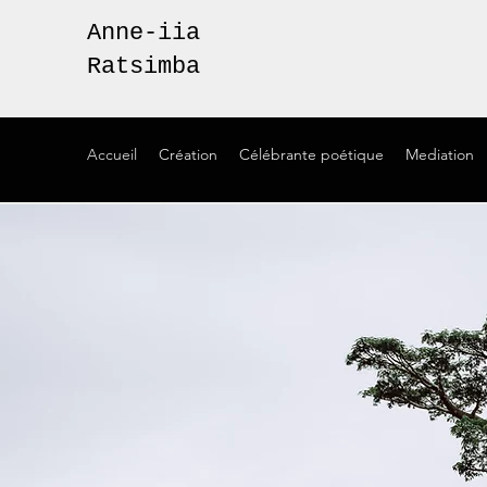
Anne-iia
Ratsimba
Accueil
Création
Célébrante poétique
Mediation